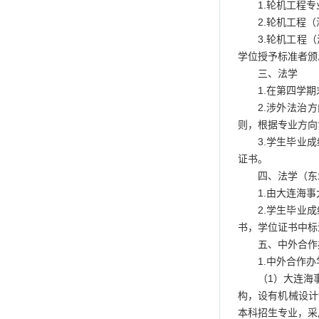
1.轮机工程
2.轮机工程
3.轮机工程
学位授予标准者颁
三、法学
1.在第四学
2.涉外法治
则，根据专业方向
3.学生毕业
证书。
四、法学（东
1.由大连海
2.学生毕业
书，学位证书中标
五、中外合作
1.中外合作
（1）大连海
构，设有机械设计
本科招生专业，采用