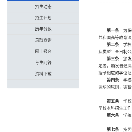
招生动态
招生计划
历年分数
第一条
为保证
共和国高等教育法
录取查询
第二条
学校名
网上报名
及类型：全日制公
第三条
颁发证
考生问答
定者，颁发普通高
授予相应的学位证
资料下载
第四条
学校招
透明的原则，德智
第五条
学校本
学校本科招生工作
第六条
学校本
第七条
按照教