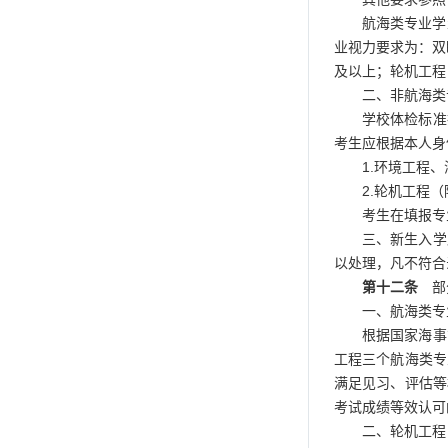
航海类专业学
业视力要求为：双眼
及以上；轮机工程
二、非航海类
学校体检标准
考生应根据本人身
1.环境工程
2.轮机工程
考生在填报专
三、新生入学
以处理，凡不符合
第十二条
部
一、航海类专
根据国家海事
工程三个航海类专
满足见习、评估等
考试成绩等效认可
二、轮机工程