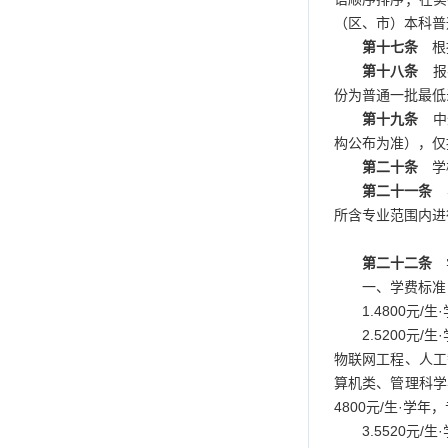
（区、市）本科普
第十七条
根据
第十八条
报考
份为普通一批最低
第十九条
中外
构公布为准），仅
第二十条
学校
第二十一条
学
所含专业范围内进
第二十二条
学
一、学费标准
1.4800元
2.5200
物联网工程、人工
算机类、管理科学
4800元/生·
3.5520元