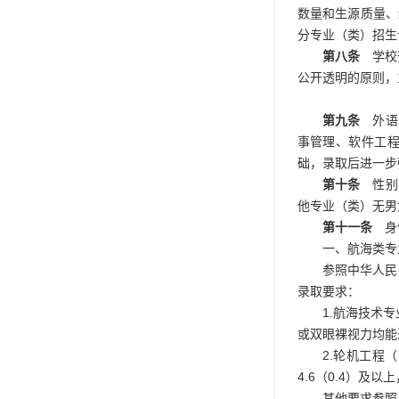
数量和生源质量、
分专业（类）招生
第八条
学校预
公开透明的原则，
第九条
外语语
事管理、软件工
础，录取后进一步
第十条
性别要
他专业（类）无男
第十一条
身
一、航海类专
参照中华人民
录取要求：
1.航海技术
或双眼裸视力均能达
2.轮机工程
4.6（0.4）及
其他要求参照