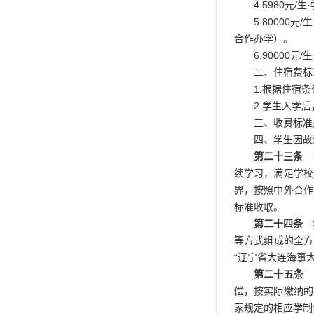
4.5980元
5.8000
合作办学）。
6.90000
二、住宿费标
1.根据住宿
2.学生入学
三、收费标准
四、学生因故
第二十三条
如
续学习，满足学校
界，按照中外合作
标准收取。
第二十四条
学
等方式组成的全方
“辽宁省大连海事
第二十五条
偿，按实际缴纳的
家规定的相应学制