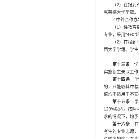
（2）在报到
克莱德大学学籍。
2.中外合作
（1）经教育
专业，采用“4+0
（2）在报到
西大学学籍。学生
第十三条
学校
实施新生录取工作
第十四条
学
的，只能取其中幅
值均不适用于不安
第十五条
学校
120%以内。按
求的情况下，均予
第十六条
在专
考生的专业志愿，
语顺序排序；在实